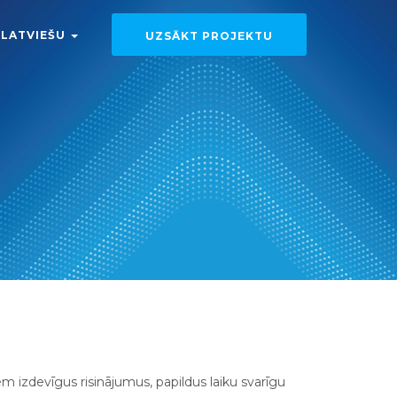
LATVIEŠU
UZSĀKT PROJEKTU
izdevīgus risinājumus, papildus laiku svarīgu