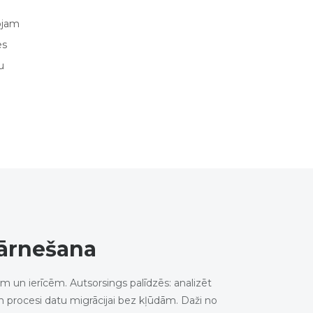
ojam
es
u
ārnešana
m un ierīcēm. Autsorsings palīdzēs: analizēt
i un procesi datu migrācijai bez kļūdām. Daži no