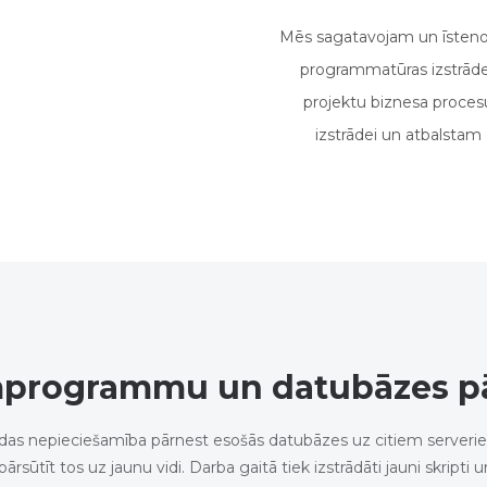
Mēs sagatavojam un īsten
programmatūras izstrād
projektu biznesa proces
izstrādei un atbalstam
mprogrammu un datubāzes p
rodas nepieciešamība pārnest esošās datubāzes uz citiem serverie
i pārsūtīt tos uz jaunu vidi. Darba gaitā tiek izstrādāti jauni skript