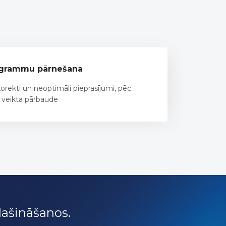
ogrammu pārnešana
korekti un neoptimāli pieprasījumi, pēc
 veikta pārbaude
lašināšanos.