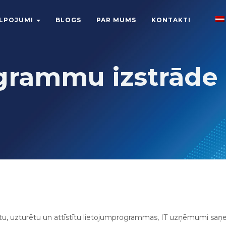
LPOJUMI
BLOGS
PAR MUMS
KONTAKTI
grammu izstrāde
, uzturētu un attīstītu lietojumprogrammas, IT uzņēmumi saņem 