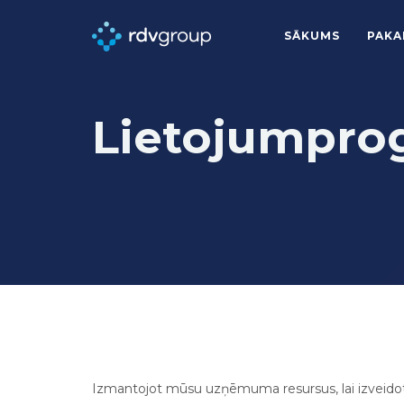
SĀKUMS
PAKA
Lietojumpro
Izmantojot mūsu uzņēmuma resursus, lai izveidotu