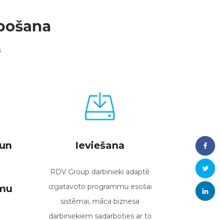
lpošana
s
un
Ieviešana
RDV Group darbinieki adaptē
izgatavoto programmu esošai
mu
sistēmai, māca biznesa
darbiniekiem sadarboties ar to