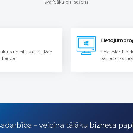
svarīgākajiem soļiem:
Lietojumpr
uktus un citu saturu. Pēc
Tiek izslēgti ne
pārbaude
pārnešanas tiek
sadarbība – veicina tālāku biznesa pap