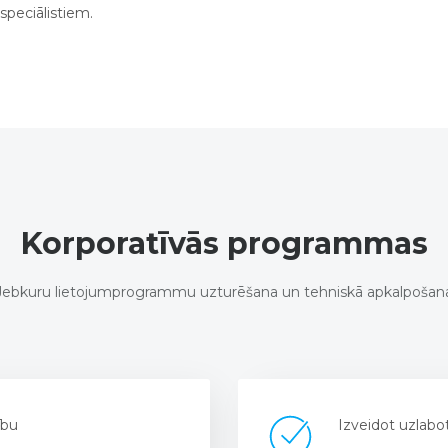
speciālistiem.
Korporatīvās programmas
Jebkuru lietojumprogrammu uzturēšana un tehniskā apkalpošan
ību
Izveidot uzlabot